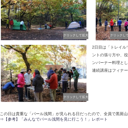
クリックして拡大
クリックし
2日目は「トレイル
ントの張り方や、役
ンバーナー料理とし
連続講座はフィナー
クリックして拡大
この日は貴重な「パール浅間」が見られる日だったので、全員で黒斑山
⇒【参考】「みんなでパール浅間を見に行こう！」レポート