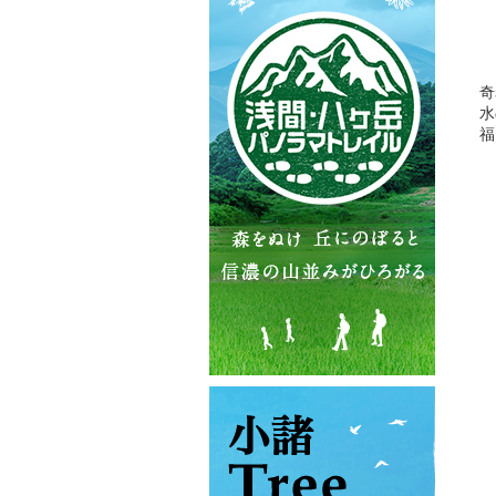
奇
水
福