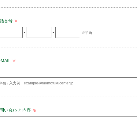
話番号
※
-
-
※半角
−MAIL
※
角 / 入力例：example@momofukucenter.jp
問い合わせ 内容
※