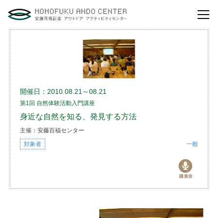
自然体験活動とは？
安藤百福センターの
役割とビジョン
開催日：2010.08.21～08.21
研修・講演
第1回 自然体験活動入門講座
体験イベント
身近な自然を知る、発見する方法
主催：安藤百福センター
対象者
安藤百福センターの
ご案内
一般
アクセスマップ
よくあるご質問
利用お申し込み