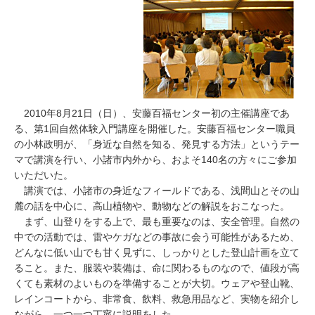
お問い合わせ
2010年8月21日（日）、安藤百福センター初の主催講座であ
る、第1回自然体験入門講座を開催した。安藤百福センター職員
の小林政明が、
「身近な自然を知る、発見する方法」
というテー
マで講演を行い、小諸市内外から、およそ140名の方々にご参加
いただいた。
講演では、小諸市の身近なフィールドである、浅間山とその山
麓の話を中心に、高山植物や、動物などの解説をおこなった。
まず、山登りをする上で、最も重要なのは、安全管理。自然の
中での活動では、雷やケガなどの事故に会う可能性があるため、
どんなに低い山でも甘く見ずに、しっかりとした登山計画を立て
ること。また、服装や装備は、命に関わるものなので、値段が高
くても素材のよいものを準備することが大切。ウェアや登山靴、
レインコートから、非常食、飲料、救急用品など、実物を紹介し
ながら、一つ一つ丁寧に説明をした。