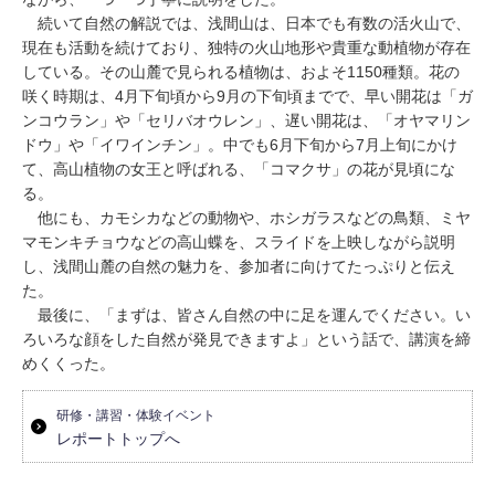
続いて自然の解説では、浅間山は、日本でも有数の活火山で、
現在も活動を続けており、独特の火山地形や貴重な動植物が存在
している。その山麓で見られる植物は、およそ1150種類。花の
咲く時期は、4月下旬頃から9月の下旬頃までで、早い開花は「ガ
ンコウラン」や「セリバオウレン」、遅い開花は、「オヤマリン
ドウ」や「イワインチン」。中でも6月下旬から7月上旬にかけ
て、高山植物の女王と呼ばれる、「コマクサ」の花が見頃にな
る。
他にも、カモシカなどの動物や、ホシガラスなどの鳥類、ミヤ
マモンキチョウなどの高山蝶を、スライドを上映しながら説明
し、浅間山麓の自然の魅力を、参加者に向けてたっぷりと伝え
た。
最後に、「まずは、皆さん自然の中に足を運んでください。い
ろいろな顔をした自然が発見できますよ」という話で、講演を締
めくくった。
研修・講習・体験イベント
レポートトップへ