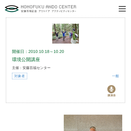
自然体験活動とは？
安藤百福センターの
役割とビジョン
開催日：2010.10.18～10.20
環境公開講座
研修・講演
主催：安藤百福センター
体験イベント
対象者
一般
安藤百福センターの
ご案内
アクセスマップ
よくあるご質問
利用お申し込み