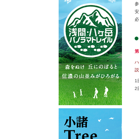
参
安
必
第
ハ
説
1
2