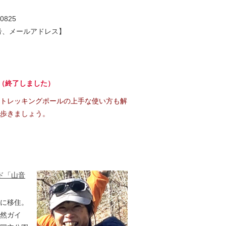
825
号、メールアドレス】
 （終了しました）
トレッキングポールの上手な使い方も解
歩きましょう。
ド「山音
に移住。
然ガイ