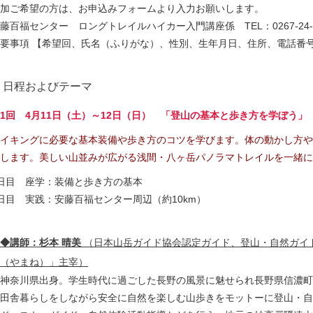
加ご希望の方は、お申込みフォームより入力お願いします。
藤百福センター ロングトレイルハイカー入門講座係 TEL：0267-24-0
要事項 【希望回、氏名（ふりがな）、性別、生年月日、住所、電話番
日程およびテーマ
1回 4月11日（土）～12日（日） 「登山の基本と歩き方を学ぼう」
イキングに必要な基本装備や歩き方のコツを学びます。体の動かし方や
します。美しい山並みが広がる浅間・八ヶ岳パノラマトレイルを一緒に
日目 座学：装備と歩き方の基本
日目 実践：安藤百福センター周辺（約10km）
◆講師：杉本 晴美
（日本山岳ガイド協会認定ガイド、登山・自然ガイ
（やまね）」主宰）
神奈川県出身。学生時代に過ごした長野の風景に魅せられ長野県信濃町
田舎暮らしをしながら安全に自然を楽しむ山歩きをモットーに登山・自