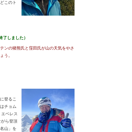
どこのト
（終了しました）
テンの猪熊氏と窪田氏が山の天気をやさ
ょう。
に登るこ
はチョム
、エベレス
ながら登頂
名山」を