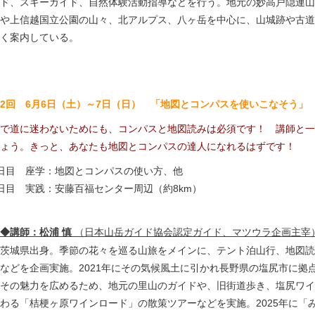
ド、スキーガイド、自然体験活動指導などを行う。地元の妙高戸隠連山
や上信越国立公園の山々、北アルプス、八ヶ岳を中心に、山城跡や古道
く案内している。
2回 6月6日（土）～7日（日） 「地図とコンパスを使いこなそう」
で道に迷わないためにも、コンパスと地図読みは必須です！ 講師と一
ょう。きっと、あなたも地図とコンパスの達人になれるはずです！
日目 座学：地図とコンパスの使い方、他
日目 実践：安藤百福センター周辺（約8km）
◆講師：松浦 慎
（日本山岳ガイド協会認定ガイド、マツウラ企画主宰
茨城県出身。季節の花々を巡る山旅をメインに、テント泊山行、地図読
などを企画実施。2021年にその気候風土に引かれ長野県の塩尻市に拠
その魅力を広めるため、地元の里山のガイドや、旧街道歩き、塩尻ワイ
わる「桔梗ヶ原ワインロード」の散策ツアーなどを実施。2025年に「