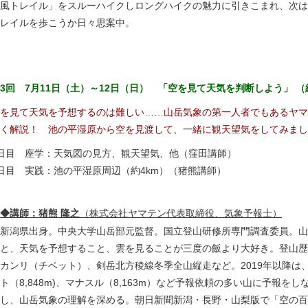
風トレイル」をスルーハイクしロングハイクの魅力に引きこまれ、次は
レイルを歩こうか日々思案中。
3回 7月11日（土）～12日（日） 「空を見て天気を判断しよう」 
を見て天気を予想するのは難しい……山岳気象の第一人者でもあるヤマ
く解説！ 池の平湿原から空を見渡して、一緒に観天望気をしてみまし
日目 座学：天気図の見方、観天望気、他（窪田講師）
日目 実践：池の平湿原周辺（約4km）（猪熊講師）
◆講師：猪熊 隆之
（株式会社ヤマテン代表取締役、気象予報士）
新潟県出身。中央大学山岳部元監督。国立登山研修所専門調査委員。山
と、天気を予想すること、雲を見ることが三度の飯より大好き。登山歴
カンリ（チベット）、剣岳北方稜線冬季全山縦走など。2019年以降は
ト（8,848m)、マナスル（8,163m）など予報依頼の多い山に予報をし
し、山岳気象の理解を深める。朝日新聞新潟・長野・山梨版で「空の百