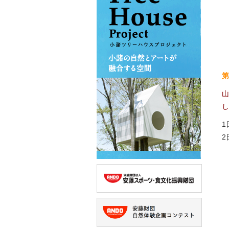
第
山
し
1
2