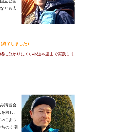
国立公園
なども広
 （終了しました）
緒に分かりにくい林道や里山で実践しま
）
み講習会
点を移し、
ンにまつ
みちのく潮