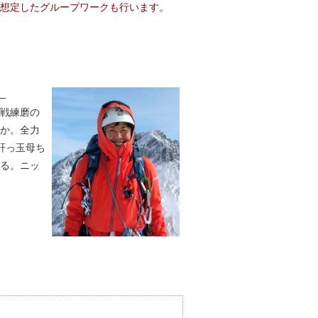
想定したグループワークも行います。
）
戦練磨の
か。全力
肝っ玉母ち
る。ニッ