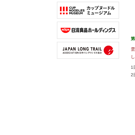
第
雲
し
1
2