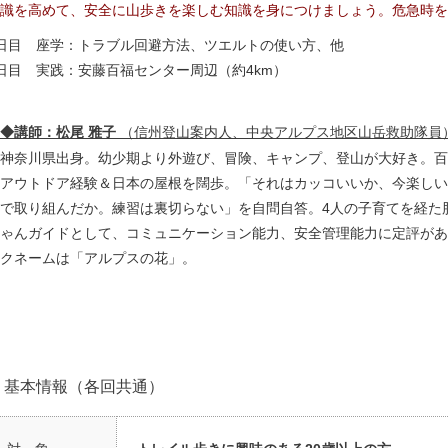
識を高めて、安全に山歩きを楽しむ知識を身につけましょう。危急時を
日目 座学：トラブル回避方法、ツエルトの使い方、他
日目 実践：安藤百福センター周辺（約4km）
◆講師：松尾 雅子
（信州登山案内人、中央アルプス地区山岳救助隊員
神奈川県出身。幼少期より外遊び、冒険、キャンプ、登山が大好き。百
アウトドア経験＆日本の屋根を闊歩。「それはカッコいいか、今楽しい
で取り組んだか。練習は裏切らない」を自問自答。4人の子育てを経た
ゃんガイドとして、コミュニケーション能力、安全管理能力に定評があ
クネームは「アルプスの花」。
基本情報（各回共通）