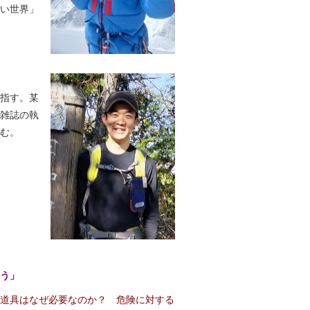
い世界」
指す。某
雑誌の執
む。
よう」
道具はなぜ必要なのか？ 危険に対する