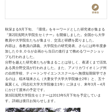
お問い合わせ
秋深まる9月下旬、『環境』をキーワードとした研究者が集まる
『第2回浅間大学院生セミナー』を開催しました。全国から大学
教員や大学院生たちが集まり、交流と研鑽を図りました。
内容は、各教員の講義、大学院生の研究発表、さらには昨年度参
加したＯＢ,ＯＧが企画から当日の進行まで務めるワークショッ
プも行われました。
分野を越えた研究者たちが集まることは珍しく、夜遅くまで活気
ある異分野交流が行われました。また、アメリカワイオミング州
の自然学校、ティートンサイエンススクールへ無償短期留学でき
るのは、稲木瑞来さん（大妻女子大学大学院修士2年）と、五十
嵐翼くん（同志社大学大学院修士1年）に決まり、来年3月～4月
にかけて渡米の予定です。
第3回浅間大学院生セミナーは2013年5月下旬を予定していま
す。詳細は後日お知らせします。