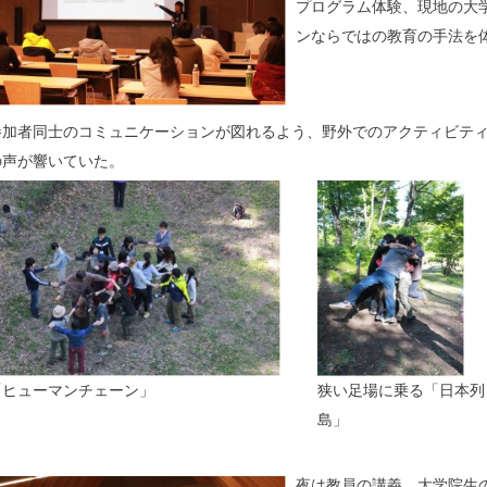
プログラム体験、現地の大
ンならではの教育の手法を
参加者同士のコミュニケーションが図れるよう、野外でのアクティビテ
の声が響いていた。
「ヒューマンチェーン」
狭い足場に乗る「日本列
島」
夜は教員の講義。大学院生