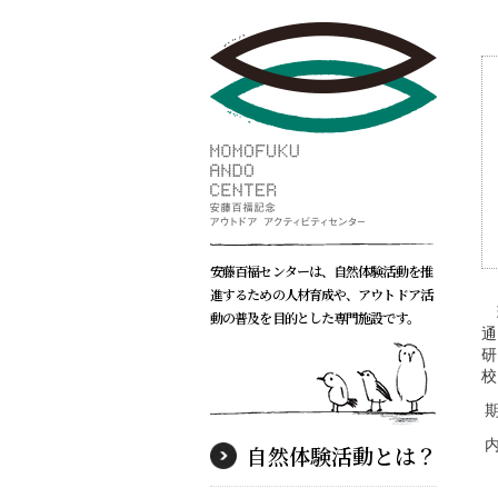
安藤百福センターは、自然体験活動を推
進するための人材育成や、アウトドア活
環
動の普及を目的とした専門施設です。
通
研
校
自然体験活動とは？