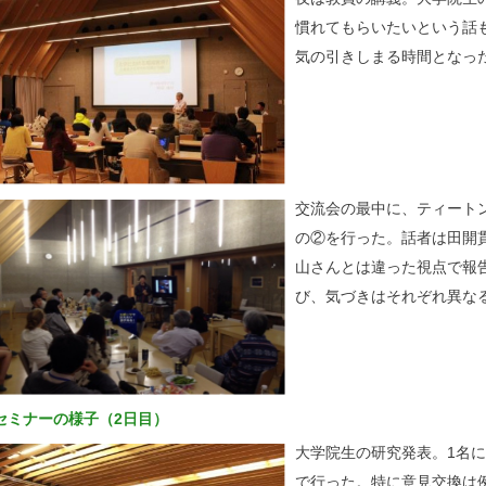
慣れてもらいたいという話
気の引きしまる時間となっ
交流会の最中に、ティート
の②を行った。話者は田開
山さんとは違った視点で報
び、気づきはそれぞれ異な
セミナーの様子（2日目）
大学院生の研究発表。1名に
で行った。特に意見交換は