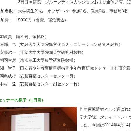
3日目＝講義、グループディスカッションおよび全体共有、短
参加者数：
大学院生21名、オブザーバー参加2名、教員6名、事務局3名
参加費：
5000円（食費、宿泊費込）
加教員（順不同、敬称略）：
阿部 治（立教大学大学院異文化コミュニケーション研究科教授）
安藤昭一（千葉大学大学院園芸学研究科教授）
朝岡幸彦（東京農工大学農学研究院教授）
関 智子（国立青少年教育振興機構青少年教育研究センター主任研究員
岡島成行（安藤百福センターセンター長）
中村 達（安藤百福センター副センター長）
セミナーの様子（1日目）
昨年度派遣者として選ばれ
学大学院）がティートン・
った。今回は2014年4月1