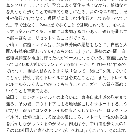
点をクリアしていくが、季節による変化を感じながら、植物など
を見ながら歩くことで精神的な癒しになる。昔の信仰の道は、巡
礼や修行だけでなく、農閑期に楽しむ小旅行としても使われてい
た。車ではなく、2本の足で歩くことで健康にもなるし、心のあ
り方も変わってくる。人間には未知なる力があり、修行を通じて
本能を蘇らせ、リセットすることができる。
小山：
信越トレイルは、加藤則芳氏の思想をもとに、自然と人
間が持続的に関わっていけるものにしようと、最初の2年間、自
然環境調査を地道に行ったのがベースになっている。整備にあた
っては2,000人近いボランティアが関わった。行政任せにするの
ではなく、地域の皆さんと手を取り合って一緒に汗を流していく
ことが、持続可能なトレイルには必要なことだ。また、トレイル
のルールを歩く人にわかってもらうことと、ガイドの質を高めて
いくことも重要である。
節田：
ロングトレイルとの出会いは、東海自然歩道の取材まで
遡る。その後、アウトドアによる地域起こしをサポートするよう
になり、徐々にロングトレイルに収れんしていった。ロングトレ
イルは、信仰の道にしろ歴史の道にしろ、ストーリー性のある道
を活かしながらつくるのが良い。例えば今、中山道を歩く人の4
分の1は外国人と言われているが、それは歩くことで、その土地