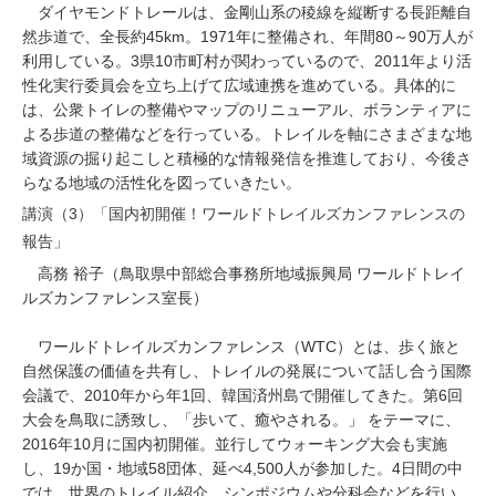
ダイヤモンドトレールは、金剛山系の稜線を縦断する長距離自
然歩道で、全長約45km。1971年に整備され、年間80～90万人が
利用している。3県10市町村が関わっているので、2011年より活
性化実行委員会を立ち上げて広域連携を進めている。具体的に
は、公衆トイレの整備やマップのリニューアル、ボランティアに
よる歩道の整備などを行っている。トレイルを軸にさまざまな地
域資源の掘り起こしと積極的な情報発信を推進しており、今後さ
らなる地域の活性化を図っていきたい。
講演（3）「国内初開催！ワールドトレイルズカンファレンスの
報告」
高務 裕子（鳥取県中部総合事務所地域振興局 ワールドトレイ
ルズカンファレンス室長）
ワールドトレイルズカンファレンス（WTC）とは、歩く旅と
自然保護の価値を共有し、トレイルの発展について話し合う国際
会議で、2010年から年1回、韓国済州島で開催してきた。第6回
大会を鳥取に誘致し、「歩いて、癒やされる。」 をテーマに、
2016年10月に国内初開催。並行してウォーキング大会も実施
し、19か国・地域58団体、延べ4,500人が参加した。4日間の中
では、世界のトレイル紹介、シンポジウムや分科会などを行い、