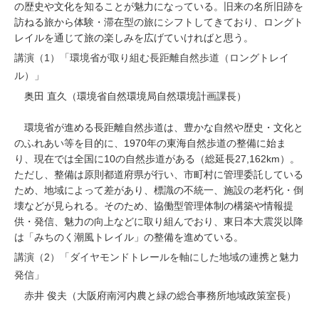
の歴史や文化を知ることが魅力になっている。旧来の名所旧跡を
訪ねる旅から体験・滞在型の旅にシフトしてきており、ロングト
レイルを通じて旅の楽しみを広げていければと思う。
講演（1）「環境省が取り組む長距離自然歩道（ロングトレイ
ル）」
奥田 直久（環境省自然環境局自然環境計画課長）
環境省が進める長距離自然歩道は、豊かな自然や歴史・文化と
のふれあい等を目的に、1970年の東海自然歩道の整備に始ま
り、現在では全国に10の自然歩道がある（総延長27,162km）。
ただし、整備は原則都道府県が行い、市町村に管理委託している
ため、地域によって差があり、標識の不統一、施設の老朽化・倒
壊などが見られる。そのため、協働型管理体制の構築や情報提
供・発信、魅力の向上などに取り組んでおり、東日本大震災以降
は「みちのく潮風トレイル」の整備を進めている。
講演（2）「ダイヤモンドトレールを軸にした地域の連携と魅力
発信」
赤井 俊夫（大阪府南河内農と緑の総合事務所地域政策室長）