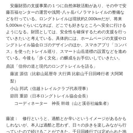
安藤財団の支援事業の１つに自然体験活動があり、その中で安
藤百福センターの運営や浅間･八ヶ岳パノラマトレイルの整備な
どを行っている。ロングトレイルは現状約2,000kmだが、将来
5,000kmぐらいになれば、どこでも好きなところへ安全に行ける
ようになる。財団としては、安全性を確保するための支援を行っ
ていきたいと考えている。具体的には、ホームページの支援やロ
ングトレイル協会ロゴのデザインのほか、スマホアプリ「コンパ
ス」を使ったトレイル巡り、スマート山岳道標の設置などを進め
ている。今後も「歩く文化」の醸成をお手伝いしていきたい。
鼎談「信仰の道と現代のロングトレイルを語る」
藤波 源信（比叡山延暦寺 大行満 比叡山千日回峰行者 大阿闍
梨）
小山 邦武（信越トレイルクラブ代表理事）
節田 重節（日本ロングトレイル協会会長）
コーディネーター 神長 幹雄（山と溪谷社編集者）
藤波：
修行というと、過酷とか辛いというイメージがあるかも
しれないが、本人は過酷と思わず、日々の歩きを楽しみながら行
っていたので続けることができた。千日回峰行では定められた地