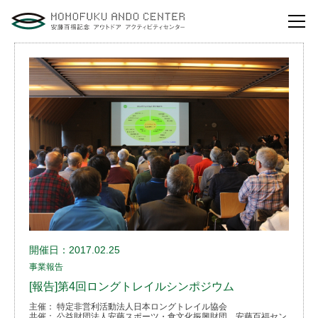
自然体験活動とは？
安藤百福センターの
役割とビジョン
研修・講演
体験イベント
安藤百福センターの
ご案内
開催日：2017.02.25
アクセスマップ
事業報告
よくあるご質問
[報告]第4回ロングトレイルシンポジウム
主催： 特定非営利活動法人日本ロングトレイル協会
利用お申し込み
共催： 公益財団法人安藤スポーツ・食文化振興財団、安藤百福セン