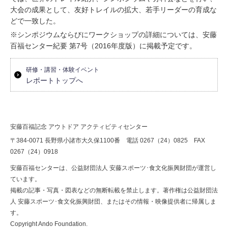
大会の成果として、友好トレイルの拡大、若手リーダーの育成な
どで一致した。
※シンポジウムならびにワークショップの詳細については、安藤
百福センター紀要 第7号（2016年度版）に掲載予定です。
研修・講習・体験イベント
レポートトップへ
安藤百福記念 アウトドア アクティビティセンター
〒384-0071 長野県小諸市大久保1100番 電話 0267（24）0825 FAX
0267（24）0918
安藤百福センターは、公益財団法人 安藤スポーツ･食文化振興財団が運営し
ています。
掲載の記事・写真・図表などの無断転載を禁止します。著作権は公益財団法
人 安藤スポーツ･食文化振興財団、またはその情報・映像提供者に帰属しま
す。
Copyright Ando Foundation.