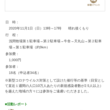
お問い合わせ
日 時：
2020年11月1日（日）13時～17時 晴れ後くもり
行 程：
浅間牧場第１駐車場→第２駐車場→牛舎→天丸山→第２駐車
場→第１駐車場（約9km）
参加費：
1,000円
参加者：
18名（申込者34名）
※新型コロナウイルス対策として設けた催行等の基準（目安とし
て直近１週間の人口10万人あたりの新規感染者数が2.5人以上）
を越えた地域の方々には参加をご遠慮いただきました。
■活動レポート