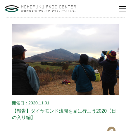
自然体験活動とは？
安藤百福センターの
役割とビジョン
研修・講演
体験イベント
安藤百福センターの
ご案内
開催日：2020.11.01
アクセスマップ
【報告】ダイヤモンド浅間を見に行こう2020【日
よくあるご質問
の入り編】
利用お申し込み