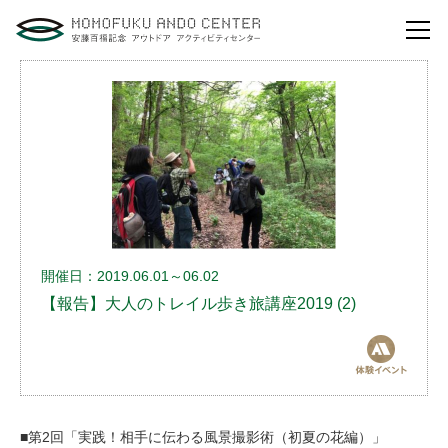
自然体験活動とは？
安藤百福センターの
役割とビジョン
研修・講演
体験イベント
開催日：2019.06.01～06.02
安藤百福センターの
ご案内
【報告】大人のトレイル歩き旅講座2019 (2)
アクセスマップ
よくあるご質問
利用お申し込み
■第2回「実践！相手に伝わる風景撮影術（初夏の花編）」