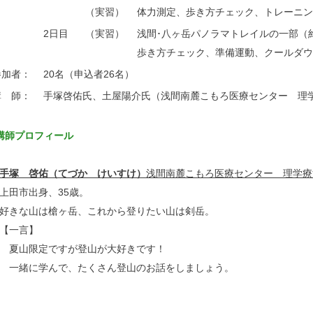
（実習）
体力測定、歩き方チェック、トレーニン
2日目
（実習）
浅間･八ヶ岳パノラマトレイルの一部（約
歩き方チェック、準備運動、クールダウ
参加者：
20名（申込者26名）
講 師：
手塚啓佑氏、土屋陽介氏（浅間南麓こもろ医療センター 理
講師プロフィール
手塚 啓佑（てづか けいすけ）
浅間南麓こもろ医療センター 理学療
上田市出身、35歳。
好きな山は槍ヶ岳、これから登りたい山は剣岳。
【一言】
夏山限定ですが登山が大好きです！
一緒に学んで、たくさん登山のお話をしましょう。