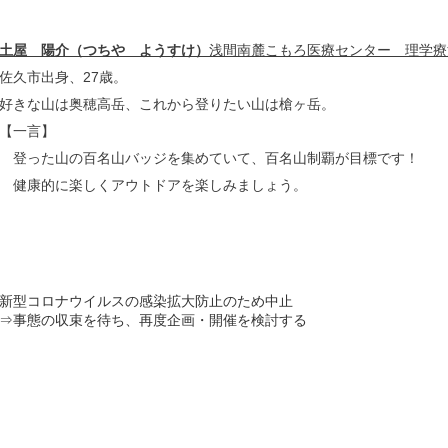
土屋 陽介（つちや ようすけ）
浅間南麓こもろ医療センター 理学療
佐久市出身、27歳。
好きな山は奥穂高岳、これから登りたい山は槍ヶ岳。
【一言】
登った山の百名山バッジを集めていて、百名山制覇が目標です！
健康的に楽しくアウトドアを楽しみましょう。
新型コロナウイルスの感染拡大防止のため中止
事態の収束を待ち、再度企画・開催を検討する