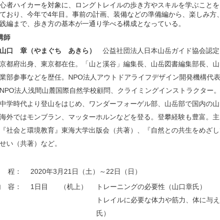
心者ハイカーを対象に、ロングトレイルの歩き方やスキルを学ぶことを目
ており、今年で4年目。事前の計画、装備などの準備編から、楽しみ方
践編まで、歩き方の基本が一通り学べる構成となっている。
講師
山口 章（やまぐち あきら）
公益社団法人日本山岳ガイド協会認定
京都府出身、東京都在住。「山と溪谷」編集長、山岳図書編集部長、山
業部参事などを歴任。NPO法人アウトドアライフデザイン開発機構代
NPO法人浅間山麓国際自然学校顧問、クライミングインストラクター
中学時代より登山をはじめ、ワンダーフォーゲル部、山岳部で国内の山
海外ではモンブラン、マッターホルンなどを登る。登攀経験も豊富。主
『社会と環境教育』東海大学出版会（共著）、『自然との共生をめざし
せい（共著）など。
日 程：
2020年3月21日（土）～22日（日）
内 容：
1日目
（机上）
トレーニングの必要性（山口章氏）
トレイルに必要な体力や筋力、体に与え
氏）