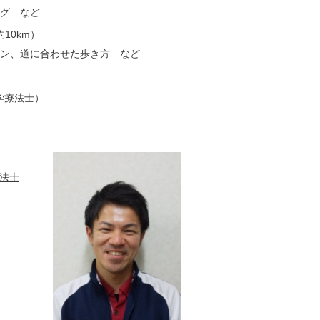
グ など
10km）
ン、道に合わせた歩き方 など
学療法士）
法士