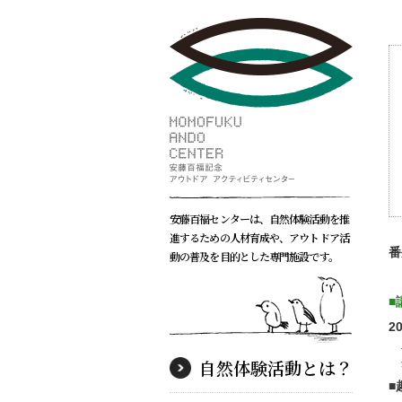
安藤百福センターは、自然体験活動を推
進するための人材育成や、アウトドア活
番
動の普及を目的とした専門施設です。
■
2
主
自然体験活動とは？
■