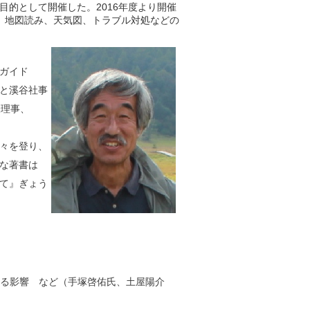
的として開催した。2016年度より開催
、地図読み、天気図、トラブル対処などの
ガイド
と溪谷社事
表理事、
。
々を登り、
な著書は
て』ぎょう
る影響 など（手塚啓佑氏、土屋陽介