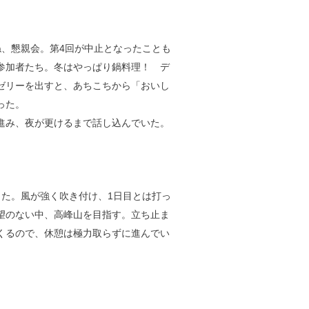
ね、懇親会。第4回が中止となったことも
参加者たち。冬はやっぱり鍋料理！ デ
ゼリーを出すと、あちこちから「おいし
った。
進み、夜が更けるまで話し込んでいた。
った。風が強く吹き付け、1日目とは打っ
望のない中、高峰山を目指す。立ち止ま
くるので、休憩は極力取らずに進んでい