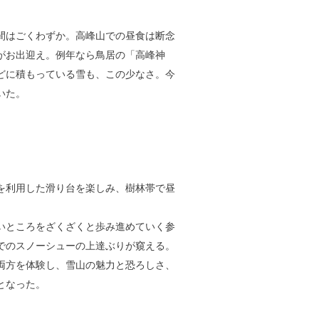
間はごくわずか。高峰山での昼食は断念
がお出迎え。例年なら鳥居の「高峰神
どに積もっている雪も、この少なさ。今
いた。
を利用した滑り台を楽しみ、樹林帯で昼
いところをざくざくと歩み進めていく参
でのスノーシューの上達ぶりが窺える。
両方を体験し、雪山の魅力と恐ろしさ、
となった。