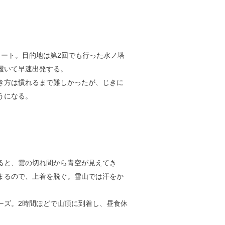
タート。目的地は第2回でも行った水ノ塔
履いて早速出発する。
き方は慣れるまで難しかったが、じきに
うになる。
ると、雲の切れ間から青空が見えてき
まるので、上着を脱ぐ。雪山では汗をか
ーズ。2時間ほどで山頂に到着し、昼食休