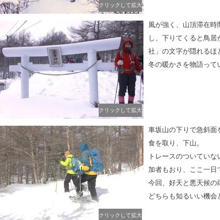
クリックして拡大
風が強く、山頂滞在時
し、下りてくると鳥居
社」の文字が隠れるほ
冬の暖かさを物語って
クリックして拡大
車坂山の下りで急斜面
食を取り、下山。
トレースのついていな
加者もおり、ここ一日
今回、好天と悪天候の
どちらも知るいい機会
クリックして拡大