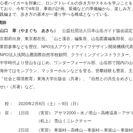
心者ハイカーを対象に、ロングトレイルの歩き方やスキルを学ぶことを目
ており、今年で4年目。事前の計画、装備などの準備編から、楽しみ方
践編まで、歩き方の基本が一通り学べる構成となっている。
講師
山口 章（やまぐち あきら）
公益社団法人日本山岳ガイド協会認定
京都府出身、東京都在住。「山と溪谷」編集長、山岳図書編集部長、山
業部参事などを歴任。NPO法人アウトドアライフデザイン開発機構代
NPO法人浅間山麓国際自然学校顧問、クライミングインストラクター
中学時代より登山をはじめ、ワンダーフォーゲル部、山岳部で国内の山
海外ではモンブラン、マッターホルンなどを登る。登攀経験も豊富。主
『社会と環境教育』東海大学出版会（共著）、『自然との共生をめざし
せい（共著）など。
日 程：
2020年2月8日（土）～9日（日）
内 容：
1日目
（実習） アサマ2000～水ノ塔山～高峰温泉～アサマ20
（机上） 雪山ミニレクチャー
2日目
（実習） 車坂峠～高峰山～車坂峠～車坂山～車坂峠