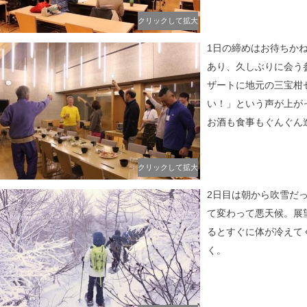
クリックして拡大
1日の締めはお待ちか
あり、久しぶりに会う
ザートに地元の三宝柑
い！」という声が上が
お酒も食事もぐんぐん
クリックして拡大
2日目は朝から吹雪だ
て変わって悪天候。展
るとすぐに体が冷えて
く。