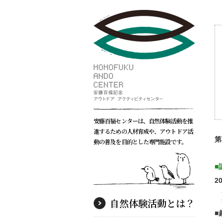
安藤百福センターは、自然体験活動を推
進するための人材育成や、アウトドア活
第
動の普及を目的とした専門施設です。
■
2
主
自然体験活動とは？
■