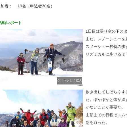
参加者：
19名（申込者30名）
活動レポート
1日目は曇り空の下ス
山だ。スノーシューを
スノーシュー独特の歩
リズミカルに歩けるよ
クリックして拡大
歩き出してしばらくす
た。ぽかぽかと体が温
かないことが重要だ。
山頂までの行程はスム
憩を取った。