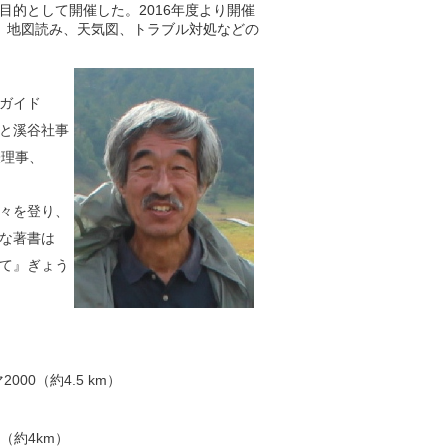
的として開催した。2016年度より開催
、地図読み、天気図、トラブル対処などの
ガイド
と溪谷社事
表理事、
。
々を登り、
な著書は
て』ぎょう
00（約4.5 km）
（約4km）