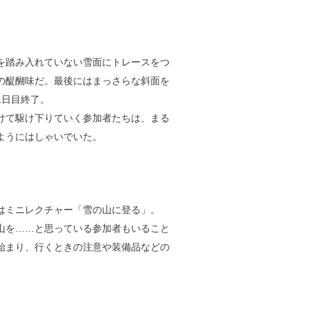
を踏み入れていない雪面にトレースをつ
の醍醐味だ。最後にはまっさらな斜面を
1日目終了。
けて駆け下りていく参加者たちは、まる
ようにはしゃいでいた。
はミニレクチャー「雪の山に登る」。
山を……と思っている参加者もいること
始まり、行くときの注意や装備品などの