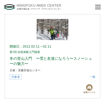
自然体験活動とは？
安藤百福センターの
役割とビジョン
開催日：2012.02.11～02.11
研修・講演
第7回 自然体験入門講座
体験イベント
冬の登山入門 〜雪と友達になろう〜スノーシュ
ーの魅力〜
安藤百福センターの
ご案内
主催：安藤百福センター
対象者
一般
アクセスマップ
よくあるご質問
利用お申し込み