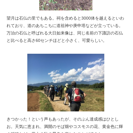
望月は石仏の里でもある。祠を含めると3000体を越えるといわ
れており、道のあちこちに道祖神や庚申塔などが立っている。
万治の石仏と呼ばれる大日如来像は、同じ名前の下諏訪の石仏
と比べると高さ60センチほどと小さく、可愛らしい。
きつかった！という声もあったが、そのぶん達成感はひとし
お。天気に恵まれ、満開のそば畑やコスモスの花、黄金色に輝