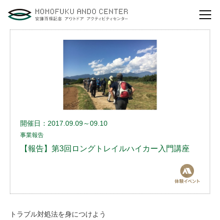
自然体験活動とは？
安藤百福センターの
役割とビジョン
研修・講演
体験イベント
開催日：2017.09.09～09.10
事業報告
安藤百福センターの
ご案内
【報告】第3回ロングトレイルハイカー入門講座
アクセスマップ
よくあるご質問
トラブル対処法を身につけよう
利用お申し込み