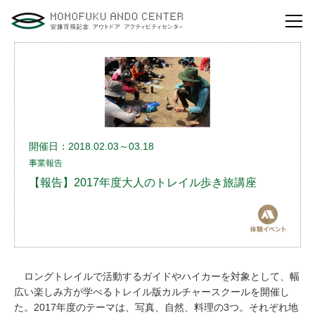
自然体験活動とは？
安藤百福センターの
役割とビジョン
開催日：2018.02.03～03.18
研修・講演
事業報告
体験イベント
【報告】2017年度大人のトレイル歩き旅講座
安藤百福センターの
ご案内
アクセスマップ
ロングトレイルで活動するガイドやハイカーを対象として、幅
よくあるご質問
広い楽しみ方が学べるトレイル版カルチャースクールを開催し
利用お申し込み
た。2017年度のテーマは、写真、自然、料理の3つ。それぞれ地