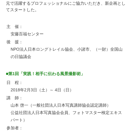
元で活躍するプロフェッショナルにご協力いただき、新企画とし
お問い合わせ
てスタートした。
主 催：
安藤百福センター
後 援：
NPO法人日本ロングトレイル協会、小諸市、（一財）全国山
の日協議会
■第1回「実践！相手に伝わる風景撮影術」
日 程：
2018年2月3日（土）～ 4日（日）
講 師：
山本 啓一（一般社団法人日本写真講師協会認定講師）
公益社団法人日本写真協会会員、フォトマスター検定エキス
パート）
参加者：