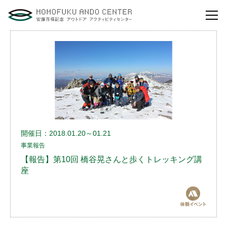
自然体験活動とは？
安藤百福センターの
役割とビジョン
研修・講演
体験イベント
開催日：2018.01.20～01.21
事業報告
安藤百福センターの
ご案内
【報告】第10回 橋谷晃さんと歩くトレッキング講
座
アクセスマップ
よくあるご質問
利用お申し込み