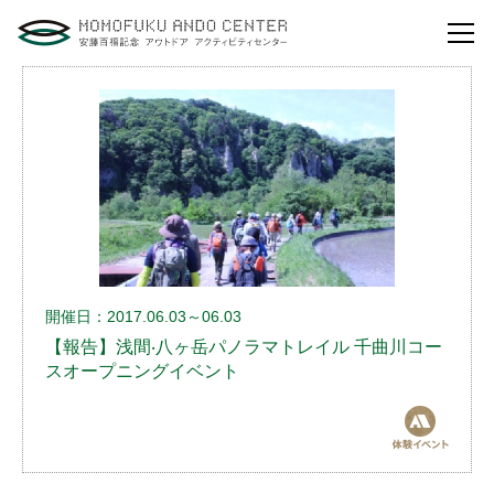
自然体験活動とは？
安藤百福センターの
役割とビジョン
研修・講演
体験イベント
開催日：2017.06.03～06.03
安藤百福センターの
ご案内
【報告】浅間‧八ヶ岳パノラマトレイル 千曲川コー
スオープニングイベント
アクセスマップ
よくあるご質問
利用お申し込み