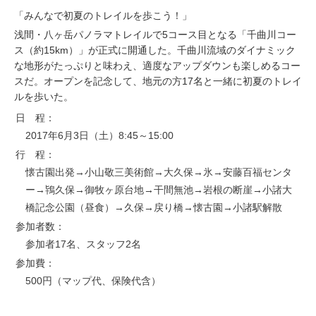
「みんなで初夏のトレイルを歩こう！」
お問い合わせ
浅間・八ヶ岳パノラマトレイルで5コース目となる「千曲川コー
ス（約15km）」が正式に開通した。千曲川流域のダイナミック
な地形がたっぷりと味わえ、適度なアップダウンも楽しめるコー
スだ。オープンを記念して、地元の方17名と一緒に初夏のトレイ
ルを歩いた。
日 程：
2017年6月3日（土）8:45～15:00
行 程：
懐古園出発→小山敬三美術館→大久保→氷→安藤百福センタ
ー→鴇久保→御牧ヶ原台地→干間無池→岩根の断崖→小諸大
橋記念公園（昼食）→久保→戻り橋→懐古園→小諸駅解散
参加者数：
参加者17名、スタッフ2名
参加費：
500円（マップ代、保険代含）