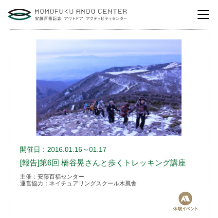
自然体験活動とは？
安藤百福センターの
役割とビジョン
研修・講演
体験イベント
安藤百福センターの
ご案内
開催日：2016.01.16～01.17
[報告]第6回 橋谷晃さんと歩くトレッキング講座
主催：安藤百福センター
アクセスマップ
運営協力：ネイチュアリングスクール木風舎
よくあるご質問
利用お申し込み