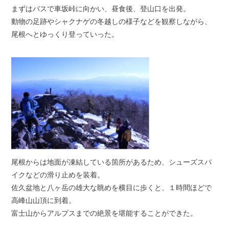
まずはバスで車坂峠に向かい、昼食後、登山口を出発。
動物の足跡やシャクナゲの冬越しの様子などを観察しながら、
尾根へとゆっくり登っていった。
尾根からは地面が凍結している箇所があるため、シューズスパ
イクなどの滑り止めを装着。
佐久盆地と八ヶ岳の雄大な眺めを横目に歩くと、１時間ほどで
高峰山山頂に到着。
富士山からアルプスまでの絶景を堪能することができた。