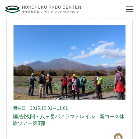
自然体験活動とは？
安藤百福センターの
役割とビジョン
研修・講演
体験イベント
安藤百福センターの
ご案内
開催日：2015.10.31～11.01
アクセスマップ
[報告]浅間・八ヶ岳パノラマトレイル 新コース体
験ツアー第3弾
よくあるご質問
利用お申し込み