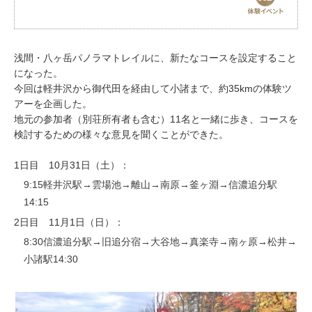
お問い合わせ
浅間・八ヶ岳パノラマトレイルに、新たなコースを設定すること
になった。
今回は軽井沢から御代田を経由して小諸まで、約35kmの体験ツ
アーを企画した。
地元の参加者（別荘所有者も含む）11名と一緒に歩き、コースを
検討するための様々な意見を聞くことができた。
1日目 10月31日（土）：
9:15軽井沢駅→雲場池→離山→南原→釜ヶ淵→信濃追分駅
14:15
2日目 11月1日（日）：
8:30信濃追分駅→旧追分宿→大谷地→真楽寺→南ヶ原→松井→
小諸駅14:30