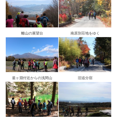
離山の展望台
南原別荘地をゆく
釜ヶ淵付近からの浅間山
旧追分宿