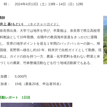
日 時：
2024年4月13日（土）13時～14日（日）12時
講師
井上 基(もとい)
（ネイチャーガイド）
奈良県出身。大学では地学を学び、卒業後は、奈良県で県立高校理
科教諭として10年勤務。在職中の教員海外派遣をきっかけに退職
し、世界の地学ポイントを巡る１年間のバックパッカーの旅へ。帰
国後、長野県へ移住し約10 年、軽井沢で自然ガイドとして勤務。現
在は、ガイドの顔を持つ一方、農薬・化学肥料を使わない野菜と米
づくりの農家、竹林整備活動などを行う地域活動家でもある。
参加費：
5,000円
参加者：
19名（募集20名、申込者35名）
活動レポート 1日目