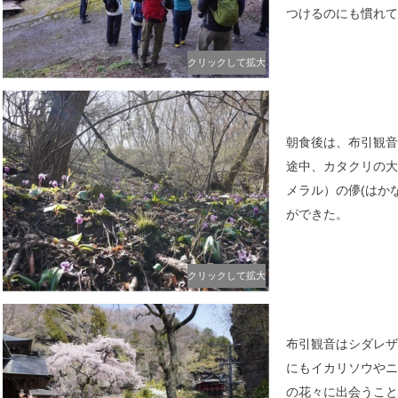
つけるのにも慣れて
クリックして拡大
朝食後は、布引観音
途中、カタクリの大
メラル）の儚(はか
ができた。
クリックして拡大
布引観音はシダレザ
にもイカリソウやニ
の花々に出会うこと