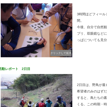
3時間ほどフィール
間。
今後、自分で自然観
プリ、双眼鏡などに
っぱについても見分
クリックして拡大
活動レポート 2日目
2日目は、野鳥が最
希望者のみのはずだ
すると、鳥たちの素
くる。この時期・時