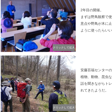
2年目の開催。
まずは野鳥観察で使
意点や野鳥が木に止
ように使ったらいい
クリックして拡大
安藤百福センターの
植物、動物、昆虫な
話を聞きながらトレ
れてきたようだ。
クリックして拡大