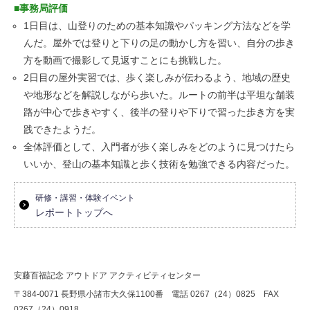
■事務局評価
1日目は、山登りのための基本知識やパッキング方法などを学
んだ。屋外では登りと下りの足の動かし方を習い、自分の歩き
方を動画で撮影して見返すことにも挑戦した。
2日目の屋外実習では、歩く楽しみが伝わるよう、地域の歴史
や地形などを解説しながら歩いた。ルートの前半は平坦な舗装
路が中心で歩きやすく、後半の登りや下りで習った歩き方を実
践できたようだ。
全体評価として、入門者が歩く楽しみをどのように見つけたら
いいか、登山の基本知識と歩く技術を勉強できる内容だった。
研修・講習・体験イベント
レポートトップへ
安藤百福記念 アウトドア アクティビティセンター
〒384-0071 長野県小諸市大久保1100番 電話 0267（24）0825 FAX
0267（24）0918