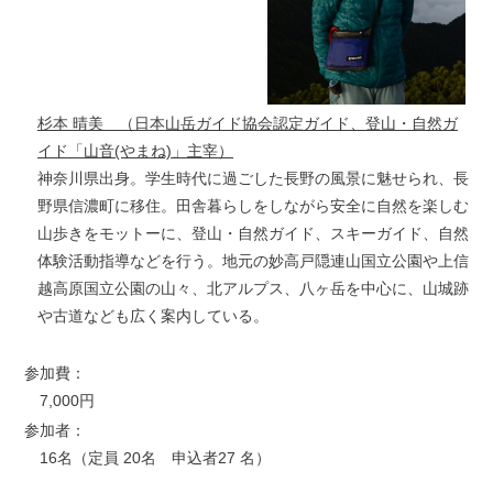
杉本 晴美
（日本山岳ガイド協会認定ガイド、登山・自然ガ
イド「山音(やまね)」主宰）
神奈川県出身。学生時代に過ごした長野の風景に魅せられ、長
野県信濃町に移住。田舎暮らしをしながら安全に自然を楽しむ
山歩きをモットーに、登山・自然ガイド、スキーガイド、自然
体験活動指導などを行う。地元の妙高戸隠連山国立公園や上信
越高原国立公園の山々、北アルプス、八ヶ岳を中心に、山城跡
や古道なども広く案内している。
参加費：
7,000円
参加者：
16名（定員 20名 申込者27 名）