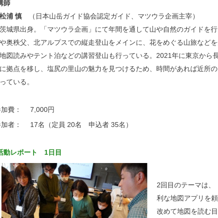
講師
松浦 慎
（日本山岳ガイド協会認定ガイド、マツウラ企画主宰）
茨城県出身。「マツウラ企画」にて年間を通して山や自然のガイドを行
や奥秩父、北アルプスでの縦走登山をメインに、花をめぐる山旅などを
地図読みやテント泊などの講習登山も行っている。2021年に東京から
に拠点を移し、塩尻の里山の魅力を見つけるため、時間があれば近所の
っている。
参加費：
7,000円
参加者：
17名（定員 20名 申込者 35名）
活動レポート 1日目
2回目のテーマは、
利な地図アプリを頼
改めて地図を読む目