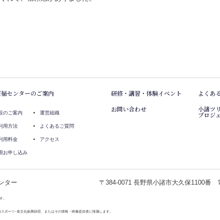
百福センターのご案内
研修・講習・体験イベント
よくあ
お問い合わせ
小諸ツ
設のご案内
運営組織
プロジ
利用方法
よくあるご質問
利用料金
アクセス
用お申し込み
ンター
〒384-0071 長野県小諸市大久保1100番 電話
す。
藤スポーツ･食文化振興財団、またはその情報・映像提供者に帰属します。