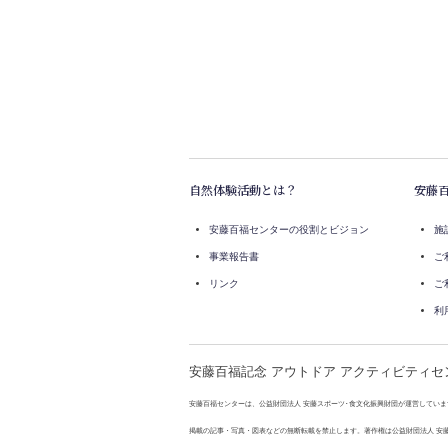
自然体験活動とは？
安藤
安藤百福センターの役割とビジョン
施
事業報告書
ご
リンク
ご
利
安藤百福記念 アウトドア アクティビティセ
安藤百福センターは、公益財団法人 安藤スポーツ･食文化振興財団が運営していま
掲載の記事・写真・図表などの無断転載を禁止します。著作権は公益財団法人 安