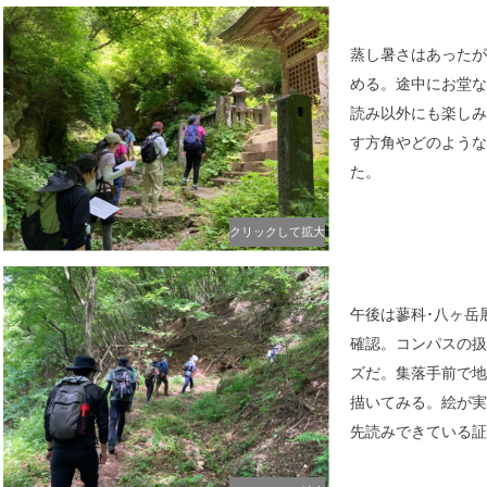
蒸し暑さはあったが
める。途中にお堂な
読み以外にも楽しみ
す方角やどのような
た。
クリックして拡大
午後は蓼科･八ヶ岳
確認。コンパスの扱
ズだ。集落手前で地
描いてみる。絵が実
先読みできている証