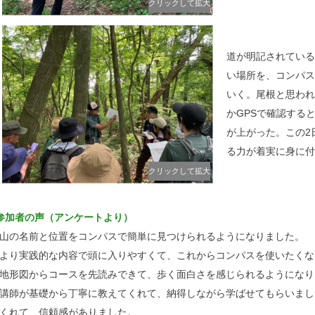
クリックして拡大
道が明記されている
い場所を、コンパス
いく。尾根と思われ
かGPSで確認する
が上がった。この2
る力が着実に身に付
クリックして拡大
参加者の声（アンケートより）
山の名前と位置をコンパスで簡単に見つけられるようになりました。
より実践的な内容で頭に入りやすくて、これからコンパスを使いたくな
地形図からコースを先読みできて、歩く面白さを感じられるようになり
講師が基礎から丁寧に教えてくれて、納得しながら学ばせてもらいまし
くれて、信頼感がありました。