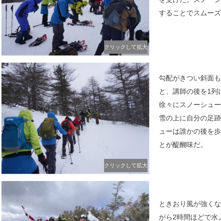
することでスムーズ
クリックして拡大
勾配がきつい斜面も
と、講師の後を1列
徐々にスノーシュー
雪の上に自分の足跡
ューは誰かの後を歩
とが醍醐味だ。
クリックして拡大
ときおり風が強くな
がら2時間ほどで水