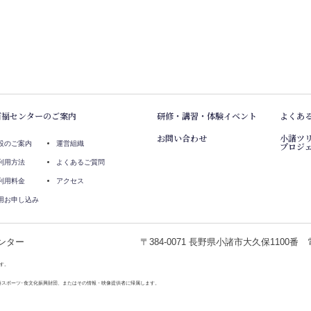
百福センターのご案内
研修・講習・体験イベント
よくあ
お問い合わせ
小諸ツ
設のご案内
運営組織
プロジ
利用方法
よくあるご質問
利用料金
アクセス
用お申し込み
ンター
〒384-0071 長野県小諸市大久保1100番 電話
す。
藤スポーツ･食文化振興財団、またはその情報・映像提供者に帰属します。