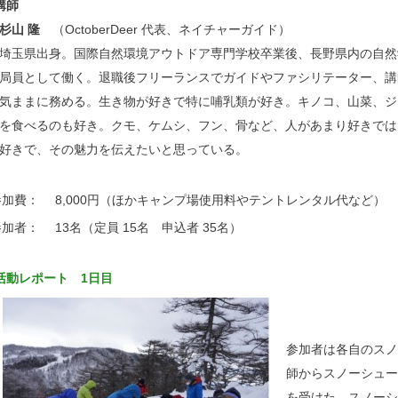
講師
杉山 隆
（OctoberDeer 代表、ネイチャーガイド）
埼玉県出身。国際自然環境アウトドア専門学校卒業後、長野県内の自然
局員として働く。退職後フリーランスでガイドやファシリテーター、講
気ままに務める。生き物が好きで特に哺乳類が好き。キノコ、山菜、ジ
を食べるのも好き。クモ、ケムシ、フン、骨など、人があまり好きでは
好きで、その魅力を伝えたいと思っている。
参加費：
8,000円（ほかキャンプ場使用料やテントレンタル代など）
参加者：
13名（定員 15名 申込者 35名）
活動レポート 1日目
参加者は各自のスノ
師からスノーシュー
を受けた。スノーシ