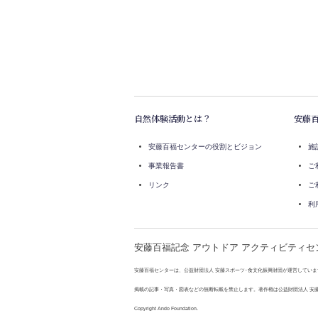
自然体験活動とは？
安藤
安藤百福センターの役割とビジョン
施
事業報告書
ご
リンク
ご
利
安藤百福記念 アウトドア アクティビティセ
安藤百福センターは、公益財団法人 安藤スポーツ･食文化振興財団が運営していま
掲載の記事・写真・図表などの無断転載を禁止します。著作権は公益財団法人 安
Copyright Ando Foundation.