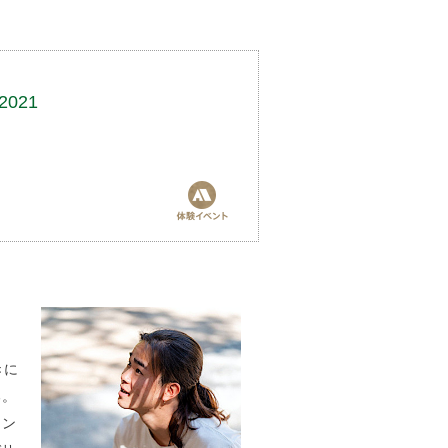
021
きに
る。
イン