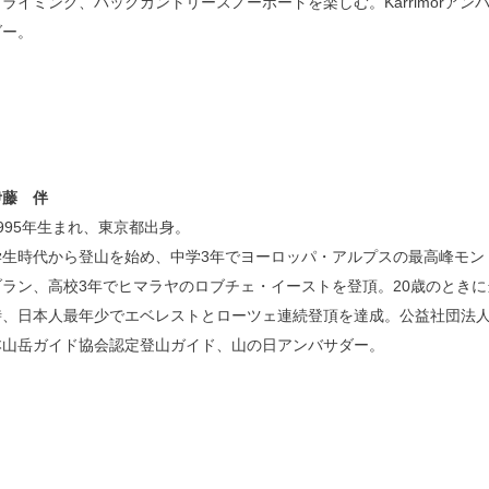
クライミング、バックカントリースノーボードを楽しむ。Karrimorアン
ダー。
伊藤 伴
1995年生まれ、東京都出身。
学生時代から登山を始め、中学3年でヨーロッパ・アルプスの最高峰モン
ブラン、高校3年でヒマラヤのロブチェ・イーストを登頂。20歳のときに
時、日本人最年少でエベレストとローツェ連続登頂を達成。公益社団法
本山岳ガイド協会認定登山ガイド、山の日アンバサダー。