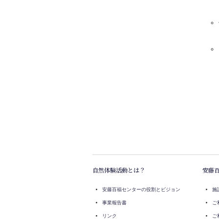
自然体験活動とは？
安藤
安藤百福センターの役割とビジョン
施
事業報告書
ご
リンク
ご