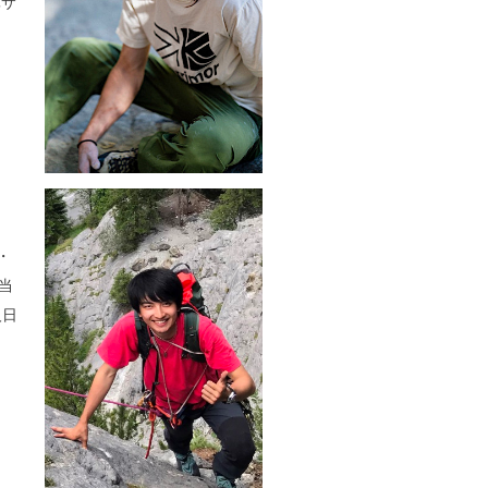
バサ
・
当
人日