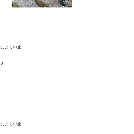
響により中止
00
響により中止