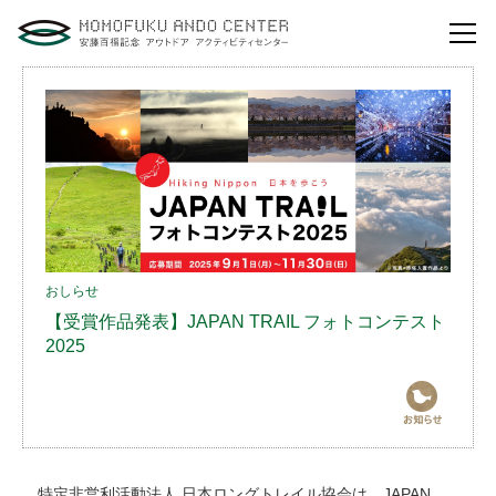
自然体験活動とは？
安藤百福センターの
役割とビジョン
研修・講演
体験イベント
おしらせ
【受賞作品発表】JAPAN TRAIL フォトコンテスト
安藤百福センターの
ご案内
2025
アクセスマップ
よくあるご質問
利用お申し込み
特定非営利活動法人 日本ロングトレイル協会は、JAPAN