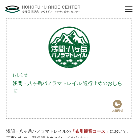
自然体験活動とは？
安藤百福センターの
役割とビジョン
研修・講演
体験イベント
おしらせ
浅間・八ヶ岳パノラマトレイル 通行止めのおしら
せ
安藤百福センターの
ご案内
アクセスマップ
よくあるご質問
浅間・八ヶ岳パノラマトレイル
の
「布引観音コース」
において、
利用お申し込み