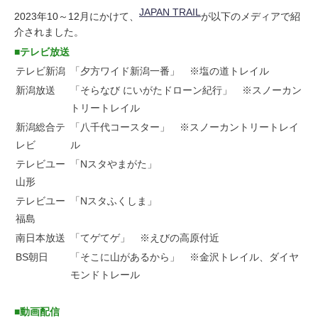
JAPAN TRAIL
2023年10～12月にかけて、
が以下のメディアで紹
お問い合わせ
介されました。
■テレビ放送
テレビ新潟
「夕方ワイド新潟一番」 ※塩の道トレイル
新潟放送
「そらなび にいがたドローン紀行」 ※スノーカン
トリートレイル
新潟総合テ
「八千代コースター」 ※スノーカントリートレイ
レビ
ル
テレビユー
「Nスタやまがた」
山形
テレビユー
「Nスタふくしま」
福島
南日本放送
「てゲてゲ」 ※えびの高原付近
BS朝日
「そこに山があるから」 ※金沢トレイル、ダイヤ
モンドトレール
■動画配信