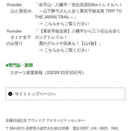
Youtube
「岩手山・八幡平・安比高原50kmトレイルへ！
山と溪谷ch.
～山下舞弓さんと歩く裏岩手縦走路 TRIP TO
THE JAPAN TRAIL～」
⇒ こちらからご覧ください
Youtube
「【裏岩手縦走路】八幡平から三ツ石山を歩く
オトナ女子
ロングトレイル！
の山登り
麓のグルメや温泉も！【山×旅】」
⇒ こちらからご覧ください
■専門誌・新聞
スポーツ産業新報（2023年10月10日号）
サイトトップページへ
安藤百福記念 アウトドア アクティビティセンター
〒384-0071 長野県小諸市大久保1100番 電話 0267（24）0825 FAX