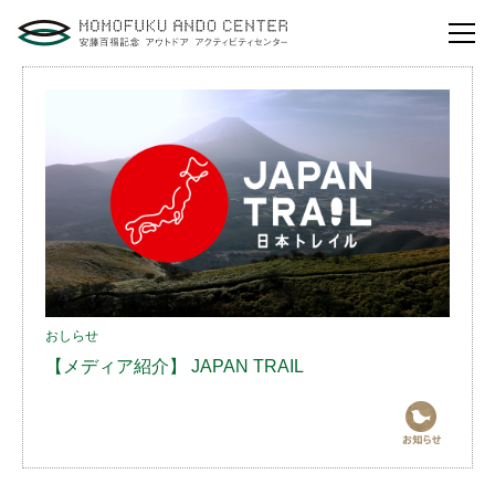
自然体験活動とは？
安藤百福センターの
役割とビジョン
研修・講演
体験イベント
安藤百福センターの
ご案内
おしらせ
【メディア紹介】 JAPAN TRAIL
アクセスマップ
よくあるご質問
利用お申し込み