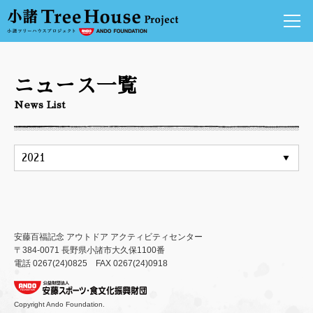
ニュース
ニュース一覧
小諸ツリーハウスプロジェクトについて
News List
アーティスト達の競演
ツリーハウスの紹介
小諸アートの発信基地
安藤百福センター
ご来場のご案内
アクセス
安藤百福記念 アウトドア アクティビティセンター
〒384-0071 長野県小諸市大久保1100番
ぜひよっとくんない
電話 0267(24)0825 FAX 0267(24)0918
小諸情報
お問い合わせ