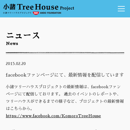
ニュース
ニュース
小諸ツリーハウスプロジェクトについて
News
アーティスト達の競演
ツリーハウスの紹介
2015.02.20
小諸アートの発信基地
安藤百福センター
facebookファンページにて、最新情報を配信しています
ご来場のご案内
小諸ツリーハウスプロジェクトの最新情報は、facebookファン
アクセス
ページにて配信しております。 過去のイベントのレポートや、
ツリーハウスができるまでの様子など、プロジェクトの最新情報
ぜひよっとくんない
はこちらから。
小諸情報
https://www.facebook.com/KomoroTreeHouse
お問い合わせ