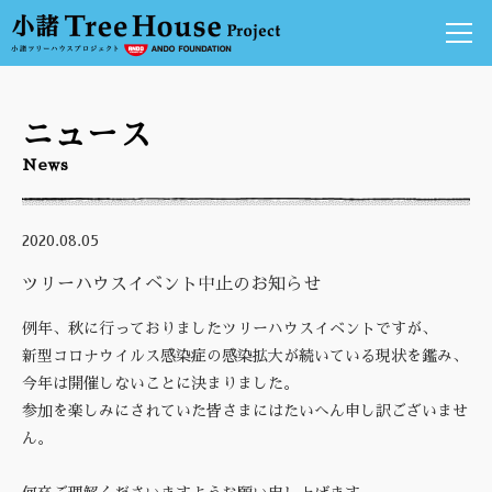
ニュース
ニュース
小諸ツリーハウスプロジェクトについて
News
アーティスト達の競演
ツリーハウスの紹介
2020.08.05
小諸アートの発信基地
安藤百福センター
ツリーハウスイベント中止のお知らせ
ご来場のご案内
例年、秋に行っておりました
ツリーハウスイベント
ですが、
アクセス
新型コロナウイルス感染症の感染拡大が続いている現状を鑑み、
今年は開催しないことに決まりました。
ぜひよっとくんない
参加を楽しみにされていた皆さまにはたいへん申し訳ございませ
小諸情報
ん。
お問い合わせ